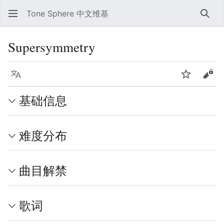
Tone Sphere 中文维基
搜索
Supersymmetry
语言
监视
查看
基础信息
难度分布
曲目解禁
歌词