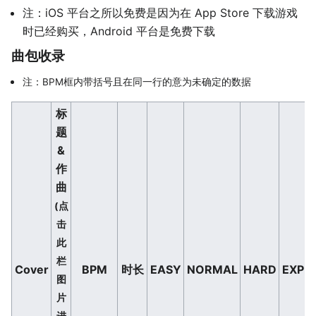
注：iOS 平台之所以免费是因为在 App Store 下载游戏
时已经购买，Android 平台是免费下载
曲包收录
注：BPM框内带括号且在同一行的意为未确定的数据
标
题
&
作
曲
(点
击
此
栏
Cover
BPM
时长
EASY
NORMAL
HARD
EXPE
图
片
进