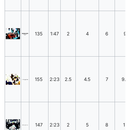
135
1:47
2
4
6
9
155
2:23
2.5
4.5
7
9.5
147
2:23
2
5
8
11