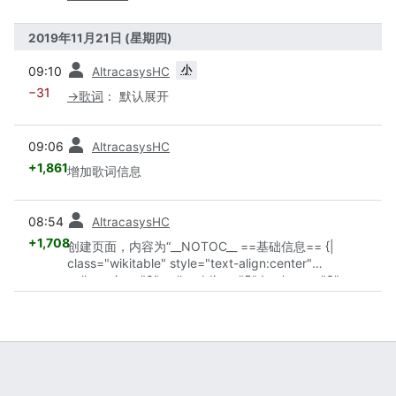
2019年11月21日 (星期四)
之前
小
09:10
AltracasysHC
−31
→
歌词
：​
默认展开
之前
09:06
AltracasysHC
+1,861
增加歌词信息
之前
08:54
AltracasysHC
+1,708
创建页面，内容为“__NOTOC__ ==基础信息== {|
class="wikitable" style="text-align:center"
cellspacing="0" cellpadding="5" ! colspan="3"
|Afterdark <gallery> 文件:afterdark_credit_…”