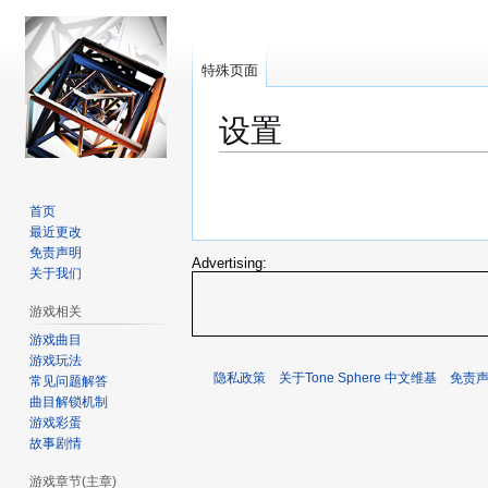
特殊页面
设置
跳
跳
转
转
首页
到
到
最近更改
导
搜
免责声明
Advertising:
关于我们
航
索
游戏相关
游戏曲目
游戏玩法
隐私政策
关于Tone Sphere 中文维基
免责
常见问题解答
曲目解锁机制
游戏彩蛋
故事剧情
游戏章节(主章)