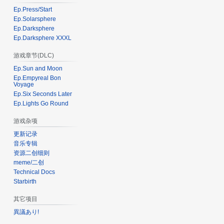
Ep.Press/Start
Ep.Solarsphere
Ep.Darksphere
Ep.Darksphere XXXL
游戏章节(DLC)
Ep.Sun and Moon
Ep.Empyreal Bon
Voyage
Ep.Six Seconds Later
Ep.Lights Go Round
游戏杂项
更新记录
音乐专辑
资源二创细则
meme/二创
Technical Docs
Starbirth
其它项目
異議あり!