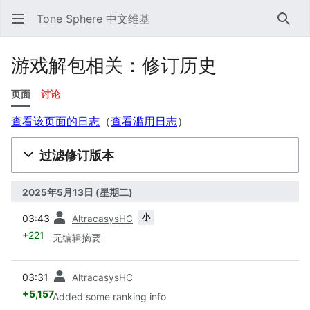
Tone Sphere 中文维基
搜索
游戏解包相关：修订历史
页面
讨论
查看该页面的日志
​（
查看滥用日志
）
过滤修订版本
2025年5月13日 (星期二)
之前
小
03:43
AltracasysHC
+221
无编辑摘要
之前
03:31
AltracasysHC
+5,157
Added some ranking info