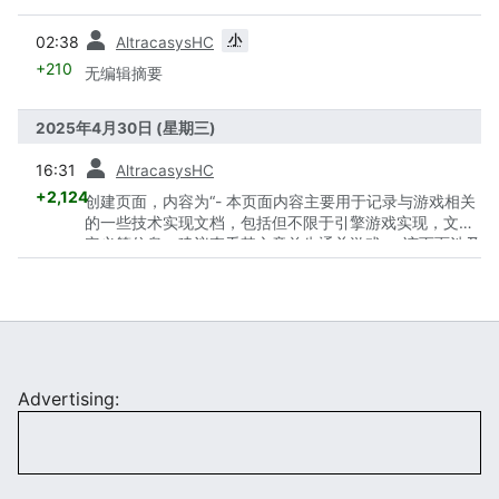
之前
小
02:38
AltracasysHC
+210
无编辑摘要
2025年4月30日 (星期三)
之前
16:31
AltracasysHC
+2,124
创建页面，内容为“- 本页面内容主要用于记录与游戏相关
的一些技术实现文档，包括但不限于引擎游戏实现，文件
定义等信息，建议查看其文章前先通关游戏 -- 该页面涉及
到游戏解包，如有侵犯开发者权益，本页面或子页面会随
时关停，请合理查阅 === 关于引擎 === Tone Sphere 采
用了由 Marmalade Technologies Limited.(后期更名为
Marmalade Game Studio<ref>
[https://www.marmaladegamestudio.com/ab…”
Advertising: