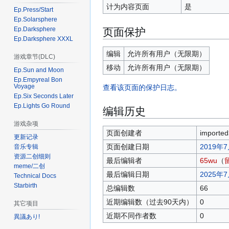
计为内容页面
是
Ep.Press/Start
Ep.Solarsphere
页面保护
Ep.Darksphere
Ep.Darksphere XXXL
编辑
允许所有用户​（无限期）
游戏章节(DLC)
移动
允许所有用户​（无限期）
Ep.Sun and Moon
Ep.Empyreal Bon
Voyage
查看该页面的保护日志。
Ep.Six Seconds Later
Ep.Lights Go Round
编辑历史
游戏杂项
页面创建者
imported
更新记录
页面创建日期
2019年7
音乐专辑
资源二创细则
最后编辑者
65wu
（
meme/二创
最后编辑日期
2025年7
Technical Docs
Starbirth
总编辑数
66
近期编辑数（过去90天内）
0
其它项目
近期不同作者数
0
異議あり!