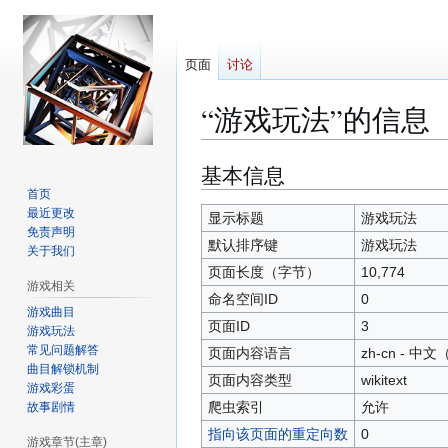
页面
讨论
“游戏玩法”的信息
基本信息
跳
跳
转
转
首页
最近更改
到
到
显示标题
游戏玩法
免责声明
导
搜
默认排序键
游戏玩法
关于我们
航
索
页面长度（字节）
10,774
游戏相关
命名空间ID
0
游戏曲目
页面ID
3
游戏玩法
常见问题解答
页面内容语言
zh-cn - 
曲目解锁机制
页面内容类型
wikitext
游戏彩蛋
爬虫索引
允许
故事剧情
指向该页面的重定向数
0
游戏章节(主章)