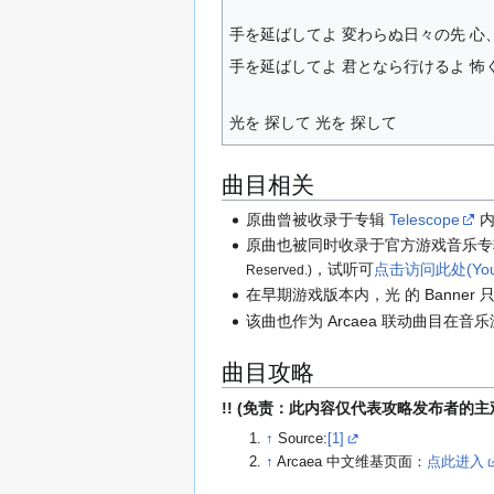
手を延ばしてよ 変わらぬ日々の先 心
手を延ばしてよ 君となら行けるよ 怖
光を 探して 光を 探して
曲目相关
原曲曾被收录于专辑
Telescope
原曲也被同时收录于官方游戏音乐
，试听可
点击访问此处(Yout
Reserved.)
在早期游戏版本内，光 的 Banner 只是
该曲也作为 Arcaea 联动曲目在音乐游
曲目攻略
!! (免责：此内容仅代表攻略发布者的
↑
Source:
[1]
↑
Arcaea 中文维基页面：
点此进入