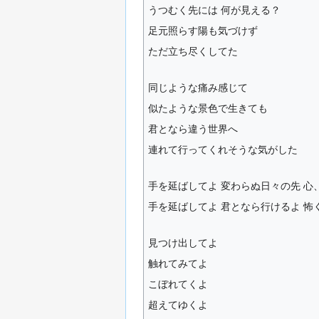
うつむく先には 何が見える？
足元照らす陽も気づけず
ただ立ち尽くしてた
同じような痛み感じて
似たような景色で生きても
君となら違う世界へ
連れて行ってくれそうな気がした
手を延ばしてよ 変わらぬ日々の先 心
手を延ばしてよ 君となら行けるよ 怖
見つけ出してよ
触れてみてよ
こぼれてくよ
超えてゆくよ