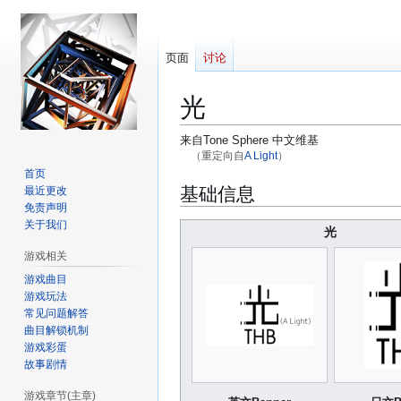
页面
讨论
光
来自Tone Sphere 中文维基
（重定向自
A Light
）
首页
跳
跳
基础信息
最近更改
转
转
免责声明
到
到
关于我们
光
导
搜
游戏相关
航
索
游戏曲目
游戏玩法
常见问题解答
曲目解锁机制
游戏彩蛋
故事剧情
游戏章节(主章)