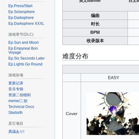
英文Banner
日文B
Ep.Press/Start
Ep.Solarsphere
编曲
Ep.Darksphere
时长
Ep.Darksphere XXXL
BPM
游戏章节(DLC)
收录版本
Ep.Sun and Moon
Ep.Empyreal Bon
Voyage
难度分布
Ep.Six Seconds Later
Ep.Lights Go Round
游戏杂项
EASY
更新记录
音乐专辑
资源二创细则
meme/二创
Technical Docs
Starbirth
Cover
其它项目
異議あり!