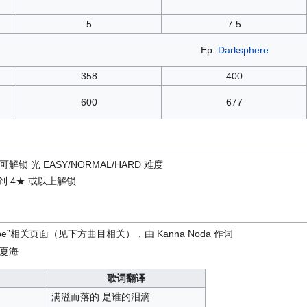
5
7.5
Ep.
Darksphere
358
400
600
677
 即可解锁 光 EASY/NORMAL/HARD 难度
达到 4★ 或以上解锁
cope”相关页面（见下方曲目相关），由 Kanna Noda 作词
夏海
歌词翻译
满溢而落的 是谁的泪滴