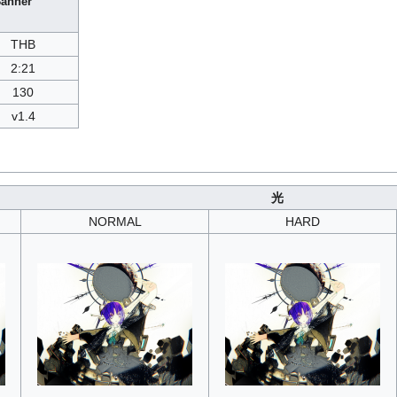
anner
THB
2:21
130
v1.4
光
NORMAL
HARD