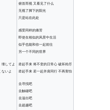
俯首而视 又看见了什么
无视了脚下的阳光
只是站在此处
感受同样的痛苦
即使在相似的风景中生活
似乎也能和你一起前往
另一个不同的世界
、壊してよ
牵起手来 将不变的日常心 破坏殆尽
くないよ
牵起手来 若一起并肩同行 不再害怕
去寻找吧
去触碰吧
去溢出吧
去超越吧