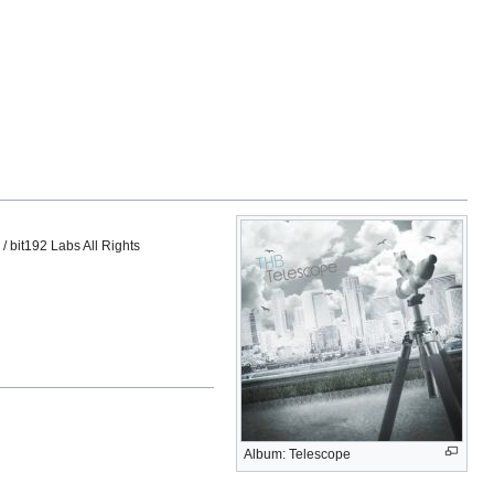
 bit192 Labs All Rights
Album: Telescope