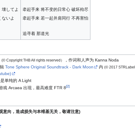
、壊してよ
牵起手来 将不变的日常心 破坏殆尽
くないよ
牵起手来 若一起并肩同行 不再害怕
追寻着 那道光
内
，作词和人声为 Kanna Noda
(© Copyright THB All rights reserved）
专辑
Tone Sphere Original Soundtrack - Dark Moon
内
(© 2017 STRLabel /
ube)
单纯的 A Light
[
2
]
戏 Arcaea 出现，最高难度 FTR 8
主观意向，造成损失与本维基无关，敬请注意)