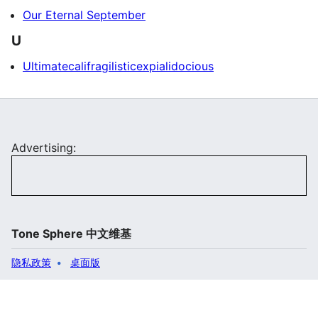
Our Eternal September
U
Ultimatecalifragilisticexpialidocious
Advertising:
Tone Sphere 中文维基
隐私政策
桌面版